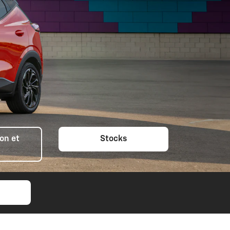
on et
Stocks