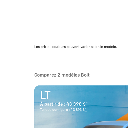
Les prix et couleurs peuvent varier selon le modèle.
Comparez 2 modèles Bolt
LT
À partir de :
43 398 $
*
Tel que configuré :
43 893 $
*