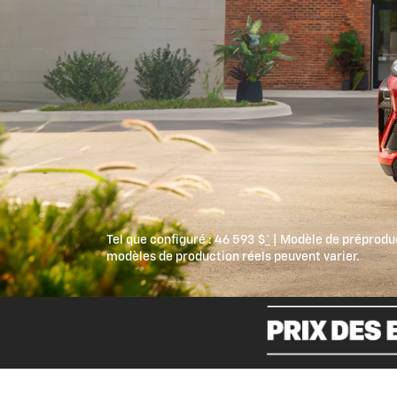
Tel que configuré :
46 593 $
*
| Modèle de préproduc
modèles de production réels peuvent varier.