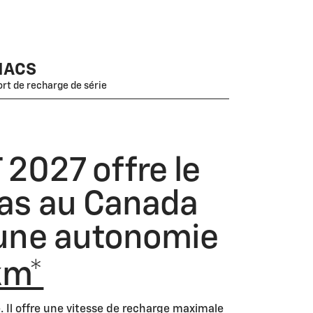
NACS
ort de recharge de série
 2027 offre le
bas au Canada
’une autonomie
km*
 Il offre une vitesse de recharge maximale