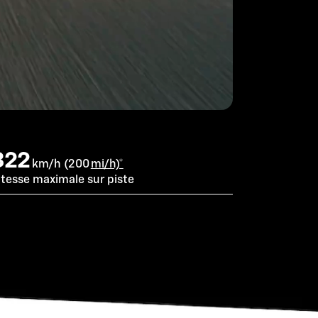
322
km/h (200
mi/h)*
itesse maximale sur piste