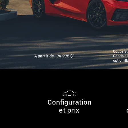
Coupé Sti
À partir de :
94 998 $
*
Cabriolet
option il
Configuration
et prix