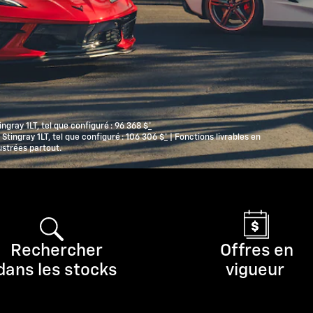
ngray 1LT, tel que configuré :
96 368 $
*
 Stingray 1LT, tel que configuré :
106 306 $
*
| Fonctions livrables en
lustrées partout.
Rechercher
Offres en
dans les stocks
vigueur