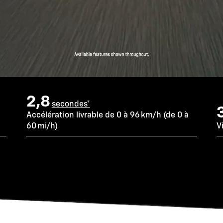
2,8
secondes*
Accélération livrable de 0 à 96 km/h (de 0 à
60 mi/h)
V