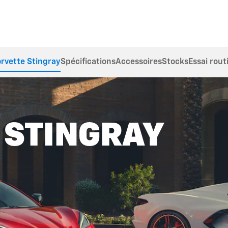
rvette Stingray
Spécifications
Accessoires
Stocks
Essai rout
 STINGRAY