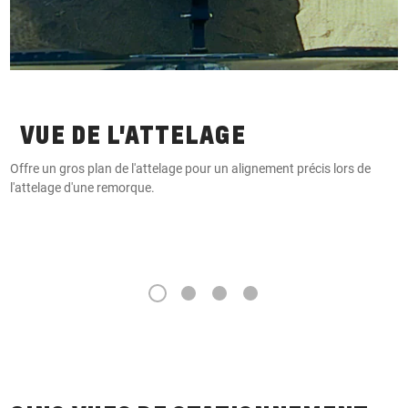
VUE DE L'ATTELAGE
Offre un gros plan de l'attelage pour un alignement précis lors de
V
l'attelage d'une remorque.
1
2
3
4