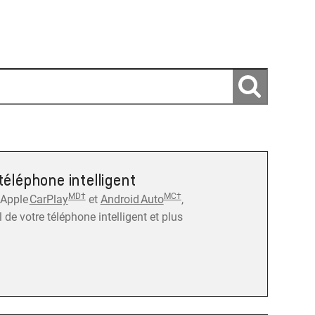
téléphone intelligent
MD†
MC†
 Apple
CarPlay
et
Android Auto
,
l de votre téléphone intelligent et plus