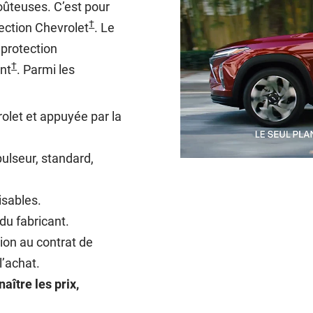
oûteuses. C’est pour
†
tection Chevrolet
. Le
 protection
†
ant
. Parmi les
olet et appuyée par la
ulseur, standard,
isables.
du fabricant.
tion au contrat de
l’achat.
ître les prix,