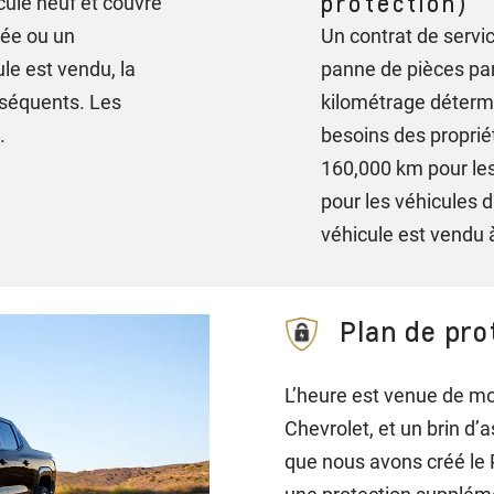
protection)
cule neuf et couvre
rée ou un
Un contrat de servic
ule est vendu, la
panne de pièces par
bséquents. Les
kilométrage déterm
es.
besoins des propriét
160,000 km pour les
pour les véhicules 
véhicule est vendu 
Plan de pro
L’heure est venue de mo
Chevrolet, et un brin d’
que nous avons créé le 