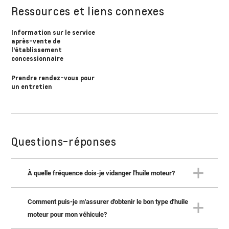
Ressources et liens connexes
Information sur le service
après-vente de
l'établissement
concessionnaire
Prendre rendez-vous pour
un entretien
Questions-réponses
À quelle fréquence dois-je vidanger l'huile moteur?
Comment puis-je m'assurer d'obtenir le bon type d'huile
Lorsque le message « vidanger l'huile moteur bientôt »
s'affiche, l'entretien est requis pour le véhicule dès que
moteur pour mon véhicule?
possible (dans les 965 prochains kilomètres). Si vous