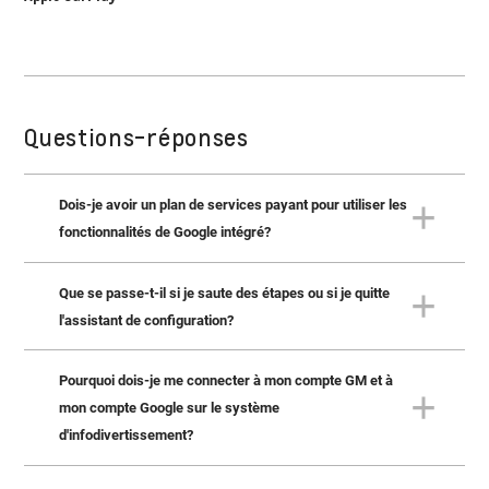
Questions-réponses
Dois-je avoir un plan de services payant pour utiliser les
fonctionnalités de Google intégré?
Que se passe-t-il si je saute des étapes ou si je quitte
Certaines fonctionnalités du système nécessitent un plan
de services payant. Il s'agit notamment de l'Assistant
l'assistant de configuration?
Google, de Google Maps et des applis sur Google Play.
Une fois la période de connectivité initiale offerte
Pourquoi dois-je me connecter à mon compte GM et à
Vous pouvez ignorer certaines étapes de l'assistant de
gratuitement avec l'achat de votre véhicule expirée, vous
configuration si vous ne souhaitez pas les terminer. La
mon compte Google sur le système
pourrez choisir parmi plusieurs options de forfait pour
prochaine fois que vous démarrerez le véhicule, il est
assurer votre utilisation continue de ces fonctionnalités.
d'infodivertissement?
possible que vous receviez un rappel pour terminer les
étapes que vous avez sautées. Vous pouvez aussi ignorer