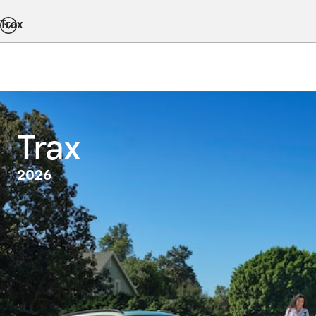
Trax
Trax
2026