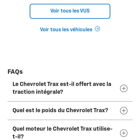
Voir tous les VUS
Voir tous les véhicules
FAQs
Le Chevrolet Trax est-il offert avec la
traction intégrale?
Quel est le poids du Chevrolet Trax?
Non, le Chevrolet Trax 2026 est offert
uniquement avec la traction avant. Le
Quel moteur le Chevrolet Trax utilise-
Chevrolet Trailblazer 2026 peut être livré avec
Le Chevrolet Trax 2026 pèse entre 1 358 et
t-il?
la TI en option.