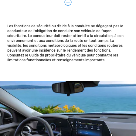
L'histoire de la sécurité Chevrolet ne s'arrête pas là,
et nous nous engageons à faire en sorte que vous
puissiez prendre la route en toute sérénité.
Les fonctions de sécurité ou d'aide à la conduite ne dégagent pas le
conducteur de l’obligation de conduire son véhicule de façon
Livrable en option
sécuritaire. Le conducteur doit rester attentif à la circulation, à son
environnement et aux conditions de la route en tout temps. La
visibilité, les conditions météorologiques et les conditions routières
Régulateur de vitesse adaptatif
peuvent avoir une incidence sur le rendement des fonctions.
Consultez le Guide du propriétaire du véhicule pour connaître les
limitations fonctionnelles et renseignements importants.
De série
Caméra arrière HD
*
Rappel de vérification du siège
arrière
Fonction ado
Radar de stationnement arrière
Alerte de circulation transversale arrière
Alerte de changement de voie avec système de détection
d'obstacles sur les côtés