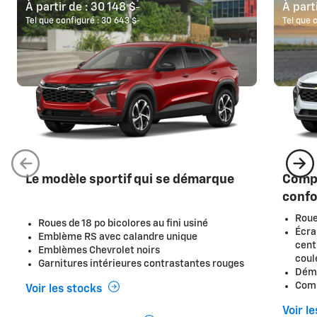
*
À partir de :
30 148 $
À part
*
Tel que configuré :
30 643 $
Tel que 
Le modèle sportif qui se démarque
Compl
confo
Roue
Roues de 18 po bicolores au fini usiné
Écra
Emblème RS avec calandre unique
cent
Emblèmes Chevrolet noirs
coul
Garnitures intérieures contrastantes rouges
Déma
Comm
Voir les stocks
Voir l