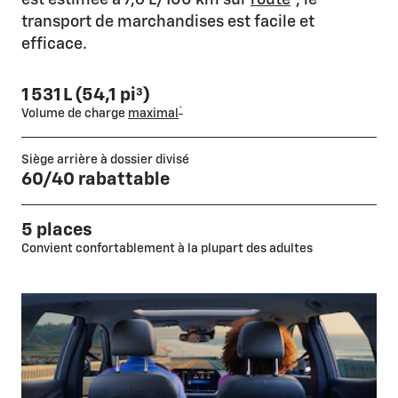
est estimée à 7,6 L/100 km sur
route
, le
transport de marchandises est facile et
efficace.
1 531 L (54,1 pi³)
*
Volume de charge
maximal
Siège arrière à dossier divisé
60/40 rabattable
5 places
Convient confortablement à la plupart des adultes