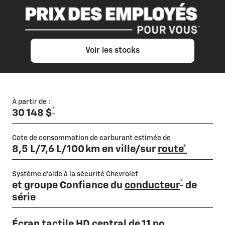
Voir les stocks
À partir de :
*
30 148 $
Cote de consommation de carburant estimée de
8,5 L/7,6 L/100 km en ville/sur
route*
Système d'aide à la sécurité Chevrolet
*
et groupe Confiance du
conducteur
de
série
Écran tactile HD central de 11 po