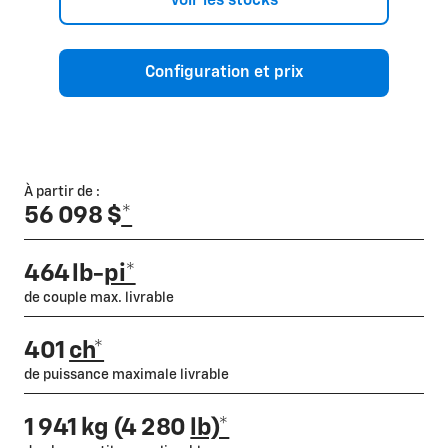
Voir les stocks
Configuration et prix
À partir de :
56 098 $
*
464 lb-
pi*
de couple max. livrable
401
ch*
de puissance maximale livrable
1 941 kg (4 280
lb)*