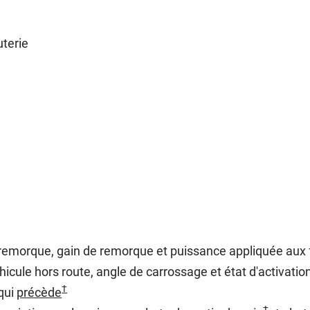
uterie
a remorque, gain de remorque et puissance appliquée aux 
éhicule hors route, angle de carrossage et état d'activati
†
qui
précède
†