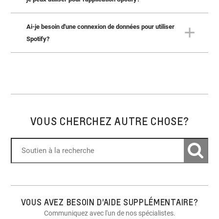
Ai-je besoin d'une connexion de données pour utiliser
Oui, vous pouvez utiliser votre plan de connexion de
données intégrées au véhicule pour utiliser l'application
Spotify?
Spotify intégrée au véhicule.
Oui, Spotify utilise votre point d'accès sans fil intégré au
véhicule pour diffuser du contenu en continu.
VOUS CHERCHEZ AUTRE CHOSE?
VOUS AVEZ BESOIN D'AIDE SUPPLÉMENTAIRE?
Communiquez avec l'un de nos spécialistes.