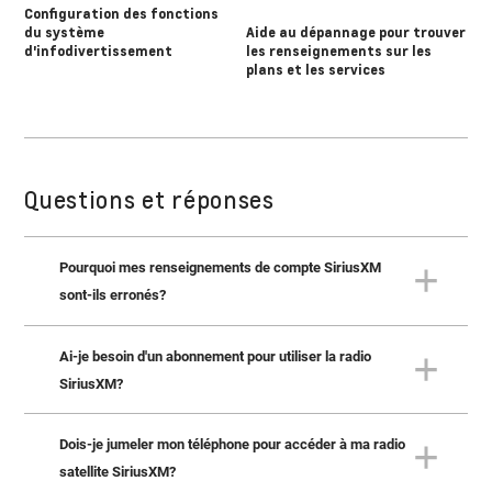
Configuration des fonctions
du système
Aide au dépannage pour trouver
d'infodivertissement
les renseignements sur les
plans et les services
Questions et réponses
Pourquoi mes renseignements de compte SiriusXM
sont-ils erronés?
Ai-je besoin d'un abonnement pour utiliser la radio
Vous pouvez consulter les renseignements sur votre
abonnement à SiriusXM et votre code de radio en vous
SiriusXM?
connectant à votre compte sur le
site Web de SiriusXM
.
Dois-je jumeler mon téléphone pour accéder à ma radio
Oui, un abonnement est requis. Le système
d'infodivertissement de n'est que l'interface qui vous
satellite SiriusXM?